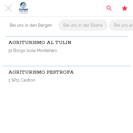
Bei uns in den Bergen
Bei uns in der Ebene
Bei uns an
AGRITURISMO AL TULIN
51 Borgo Isola Montenars
AGRITURISMO PESTROFA
1 SP11 Cedron