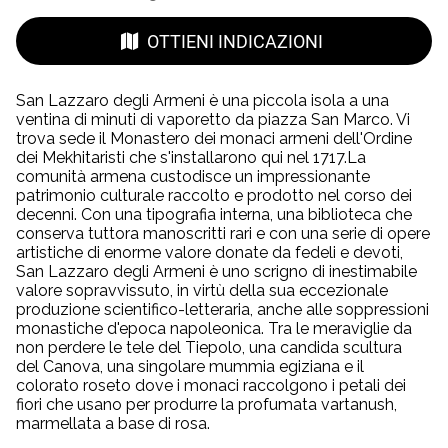
OTTIENI INDICAZIONI
San Lazzaro degli Armeni è una piccola isola a una
ventina di minuti di vaporetto da piazza San Marco. Vi
trova sede il Monastero dei monaci armeni dell'Ordine
dei Mekhitaristi che s'installarono qui nel 1717.La
comunità armena custodisce un impressionante
patrimonio culturale raccolto e prodotto nel corso dei
decenni. Con una tipografia interna, una biblioteca che
conserva tuttora manoscritti rari e con una serie di opere
artistiche di enorme valore donate da fedeli e devoti,
San Lazzaro degli Armeni è uno scrigno di inestimabile
valore sopravvissuto, in virtù della sua eccezionale
produzione scientifico-letteraria, anche alle soppressioni
monastiche d'epoca napoleonica. Tra le meraviglie da
non perdere le tele del Tiepolo, una candida scultura
del Canova, una singolare mummia egiziana e il
colorato roseto dove i monaci raccolgono i petali dei
fiori che usano per produrre la profumata vartanush,
marmellata a base di rosa.