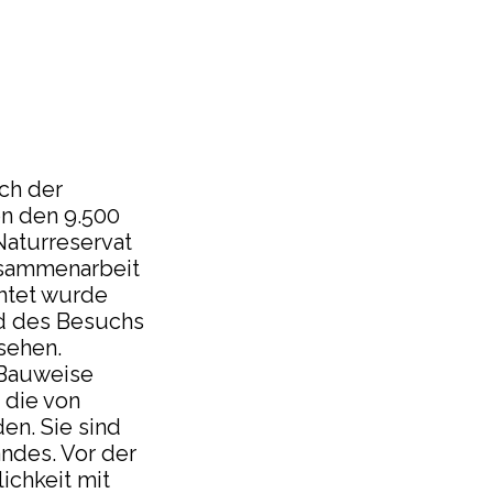
ch der
on den 9.500
Naturreservat
usammenarbeit
chtet wurde
nd des Besuchs
sehen.
 Bauweise
 die von
en. Sie sind
ndes. Vor der
ichkeit mit