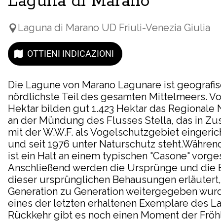
Laguna di Marano
Laguna di Marano UD Friuli-Venezia Giulia
OTTIENI INDICAZIONI
Die Lagune von Marano Lagunare ist geografis
nördlichste Teil des gesamten Mittelmeers. V
Hektar bilden gut 1.423 Hektar das Regionale 
an der Mündung des Flusses Stella, das in Z
mit der W.W.F. als Vogelschutzgebiet eingeri
und seit 1976 unter Naturschutz steht.Währe
ist ein Halt an einem typischen "Casone" vorge
Anschließend werden die Ursprünge und die
dieser ursprünglichen Behausungen erläutert,
Generation zu Generation weitergegeben wurd
eines der letzten erhaltenen Exemplare des La
Rückkehr gibt es noch einen Moment der Fröhl