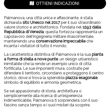
OTTIENI INDICAZIONI
Palmanova, una città unica e affascinante, è stata
dichiarata
sito Unesco nel 2017
per il suo straordinario
valore storico e architettonico. Fondata nel
1593 dalla
Repubblica di Venezia
, questa fortezza rappresenta un
capolavoro dell'ingegneria militare rinascimentale,
mantenendo una
conservazione impeccabile
che
incanta i visitatori di tutto il mondo.
La caratteristica distintiva di Palmanova è la sua
pianta
a forma di stella a nove punte
, un design urbanistico
inimitabile che la rende un esempio unico di città
fortificata. Le sue imponenti mura, costruite per
difendere il territorio, circondano e proteggono il centro
storico, dove si trova la splendida
piazza esagonale
,
simbolo di equilibrio e armonia geometrica.
Se sei appassionato di storia, architettura o
semplicemente alla ricerca di un'esperienza
indimenticabile, Palmanova ti sorprenderà con il suo
fascino senza tempo e i suoi misteri da scoprire.