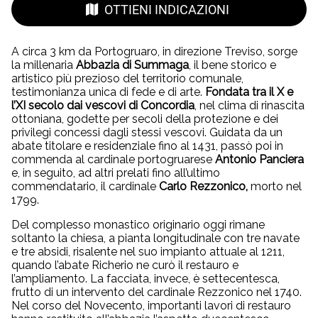
OTTIENI INDICAZIONI
A circa 3 km da Portogruaro, in direzione Treviso, sorge
la millenaria
Abbazia di Summaga
, il bene storico e
artistico più prezioso del territorio comunale,
testimonianza unica di fede e di arte.
Fondata tra il X e
l’XI secolo dai vescovi di Concordia
, nel clima di rinascita
ottoniana, godette per secoli della protezione e dei
privilegi concessi dagli stessi vescovi. Guidata da un
abate titolare e residenziale fino al 1431, passò poi in
commenda al cardinale portogruarese
Antonio Panciera
e, in seguito, ad altri prelati fino all’ultimo
commendatario, il cardinale
Carlo Rezzonico,
morto nel
1799.
Del complesso monastico originario oggi rimane
soltanto la chiesa, a pianta longitudinale con tre navate
e tre absidi, risalente nel suo impianto attuale al 1211,
quando l’abate Richerio ne curò il restauro e
l’ampliamento. La facciata, invece, è settecentesca,
frutto di un intervento del cardinale Rezzonico nel 1740.
Nel corso del Novecento, importanti lavori di restauro